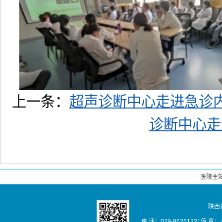
上一条：
超声诊断中心走进急诊
诊断中心走
医院主
陕西
电 话：029-85251331传 真： 02