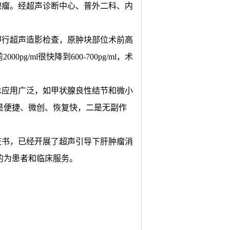
腺瘤。经超声诊断中心、普外二科、内
即行超声造影检查，原肿块部位术前高
ml很快降到600-700pg/ml，术
术应用广泛，如甲状腺良性结节和微小
是便捷、微创、恢复快，二是无副作
证书，已经开展了超声引导下肝肿瘤消
的为患者和临床服务。