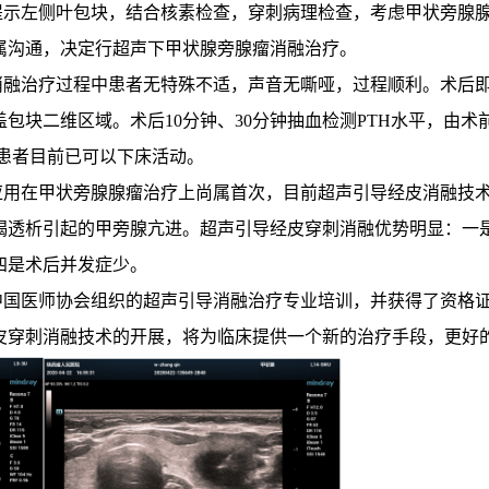
提示左侧叶包块，结合核素检查，穿刺病理检查，考虑甲状旁腺
属沟通，决定行超声下甲状腺旁腺瘤消融治疗。
消融治疗过程中患者无特殊不适，声音无嘶哑，过程顺利。术后
维区域。术后10分钟、30分钟抽血检测PTH水平，由术前2000pg/
围。患者目前已可以下床活动。
应用在甲状旁腺腺瘤治疗上尚属首次，目前超声引导经皮消融技
竭透析引起的甲旁腺亢进。超声引导经皮穿刺消融优势明显：一
四是术后并发症少。
中国医师协会组织的超声引导消融治疗专业培训，并获得了资格
皮穿刺消融技术的开展，将为临床提供一个新的治疗手段，更好