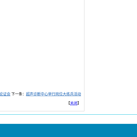
论证会
下一条：
超声诊断中心举行岗位大练兵活动
【
关闭
】